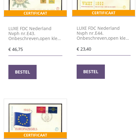
CERTIFICAAT
CERTIFICAAT
LUXE FDC Nederland
LUXE FDC Nederland
Nvph nr.E44.
Nvph nr.E43.
Onbeschreven,open klep
Onbeschreven,open klep
en met cert.H.Vleeming
en met cert.H.Vleeming
€
23,40
€
46,75
BESTEL
BESTEL
CERTIFICAAT