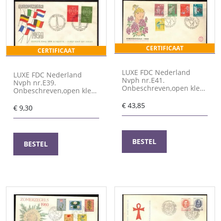
CERTIFICAAT
CERTIFICAAT
LUXE FDC Nederland
LUXE FDC Nederland
Nvph nr.E41.
Nvph nr.E39.
Onbeschreven,open klep
Onbeschreven,open klep
en met cert.H.Vleeming
en met cert.H.Vleeming
€
43,85
€
9,30
BESTEL
BESTEL