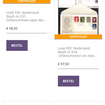
CERTIFICAAT
LUXE FDC Nederland
Nvph nr.E31.
Onbeschreven,open klep
en met cert.H.Vleeming
€
58,50
CERTIFICAAT
BESTEL
Luxe FDC Nederland
Nvph nr.E33
.Onbeschreven en met
open klep. Certificaat
H.Vleeming
€
97,50
BESTEL