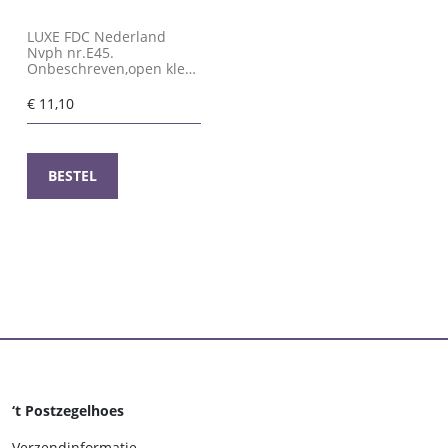
LUXE FDC Nederland
Nvph nr.E45.
Onbeschreven,open klep
en met cert.H.Vleeming
€
11,10
BESTEL
‘t Postzegelhoes
Verzendinformatie