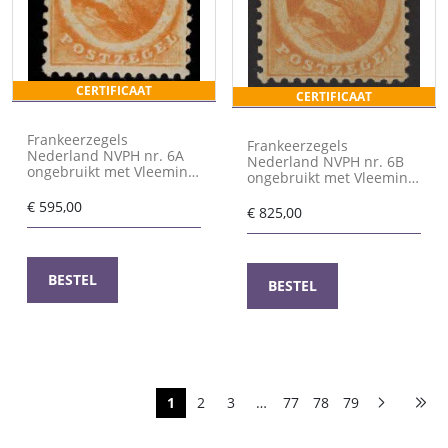
CERTIFICAAT
CERTIFICAAT
Frankeerzegels
Frankeerzegels
Nederland NVPH nr. 6A
Nederland NVPH nr. 6B
ongebruikt met Vleeming
ongebruikt met Vleeming
certificaat
en NKD certificaat
€
595,00
€
825,00
BESTEL
BESTEL
1
2
3
…
77
78
79