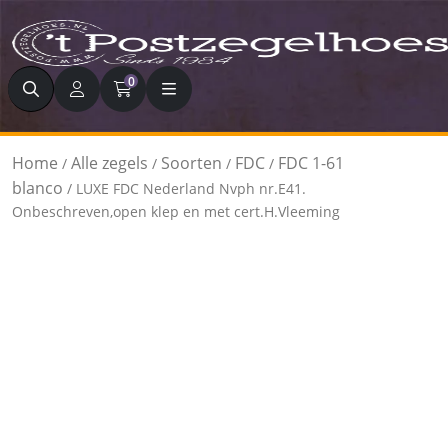
Zoeken
0
Home
Alle zegels
Soorten
FDC
FDC 1-61
/
/
/
/
blanco
/ LUXE FDC Nederland Nvph nr.E41.
Onbeschreven,open klep en met cert.H.Vleeming