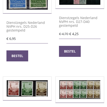
Dienstzegels Nederland
NVPH nrs. D27-D40
Dienstzegels Nederland
gestempeld
NVPH nrs. D25-D26
gestempeld
Oorspronkelijke
Huidige
€
4,70
€
4,25
€
6,95
prijs
prijs
was:
is:
€ 4,70.
€ 4,25.
BESTEL
BESTEL