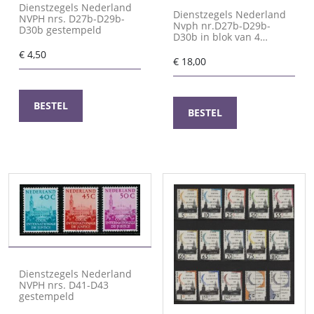
Dienstzegels Nederland
Dienstzegels Nederland
NVPH nrs. D27b-D29b-
Nvph nr.D27b-D29b-
D30b gestempeld
D30b in blok van 4
gestempeld
€
4,50
€
18,00
BESTEL
BESTEL
Dienstzegels Nederland
NVPH nrs. D41-D43
gestempeld