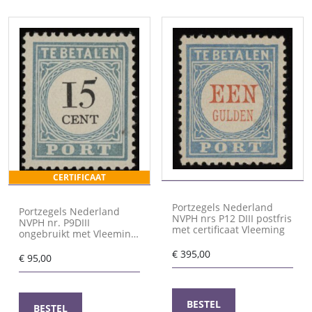
CERTIFICAAT
Portzegels Nederland
Portzegels Nederland
NVPH nrs P12 DIII postfris
NVPH nr. P9DIII
met certificaat Vleeming
ongebruikt met Vleeming
attest
€
395,00
€
95,00
BESTEL
BESTEL