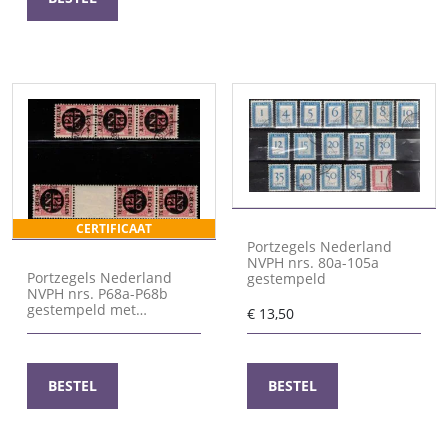
CERTIFICAAT
Portzegels Nederland
NVPH nrs. 80a-105a
Portzegels Nederland
gestempeld
NVPH nrs. P68a-P68b
gestempeld met
€
13,50
certificaat Vleeming
BESTEL
BESTEL