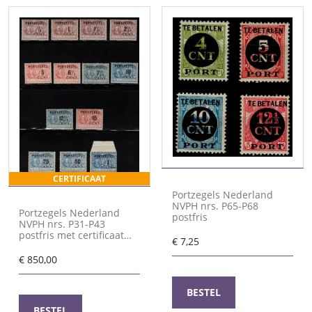
CERTIFICAAT
Portzegels Nederland
NVPH nrs. P65-P68
Portzegels Nederland
postfris
NVPH nrs. P31-P43
postfris met certificaat
€
7,25
Vleeming
€
850,00
BESTEL
BESTEL