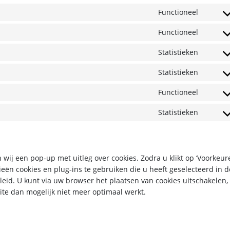
Functioneel
Conse
to
Functioneel
Conse
servic
to
Statistieken
google
Conse
servic
recap
to
Statistieken
wordp
Conse
servic
to
Functioneel
google
Conse
servic
analyt
to
Statistieken
sourc
Conse
servic
js
to
wooc
servic
diver
 wij een pop-up met uitleg over cookies. Zodra u klikt op ‘Voorkeur
ën cookies en plug-ins te gebruiken die u heeft geselecteerd in d
eid. U kunt via uw browser het plaatsen van cookies uitschakelen,
te dan mogelijk niet meer optimaal werkt.