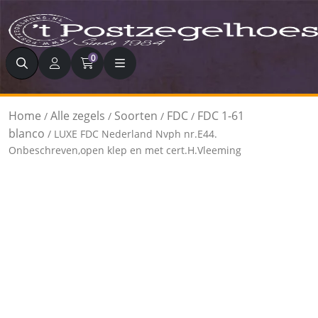
Zoeken
0
Home
Alle zegels
Soorten
FDC
FDC 1-61
/
/
/
/
blanco
/ LUXE FDC Nederland Nvph nr.E44.
Onbeschreven,open klep en met cert.H.Vleeming