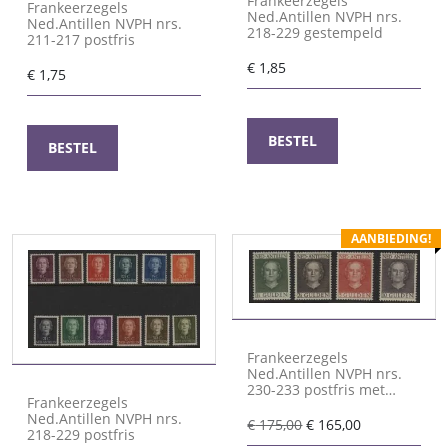
Frankeerzegels
Frankeerzegels
Ned.Antillen NVPH nrs.
Ned.Antillen NVPH nrs.
218-229 gestempeld
211-217 postfris
€
1,85
€
1,75
BESTEL
BESTEL
AANBIEDING!
Frankeerzegels
Ned.Antillen NVPH nrs.
230-233 postfris met
Frankeerzegels
certificaat Moeijes
Ned.Antillen NVPH nrs.
Oorspronkelijke
Huidige
€
175,00
€
165,00
218-229 postfris
prijs
prijs