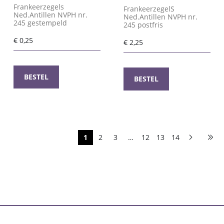
Frankeerzegels
FrankeerzegelS
Ned.Antillen NVPH nr.
Ned.Antillen NVPH nr.
245 gestempeld
245 postfris
€
0,25
€
2,25
BESTEL
BESTEL
1
2
3
…
12
13
14