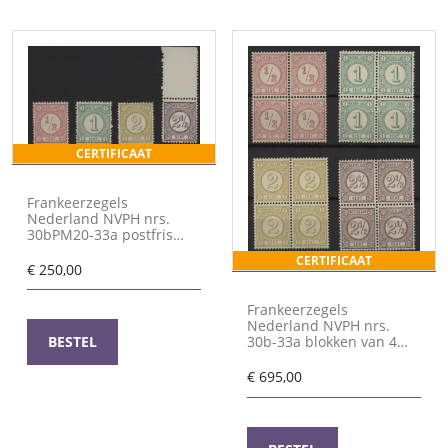
CERTIFICAAT
Frankeerzegels
Nederland NVPH nrs.
30bPM20-33a postfris
met attest Vleeming
CERTIFICAAT
€
250,00
Frankeerzegels
Nederland NVPH nrs.
30b-33a blokken van 4
BESTEL
met 31aP postfris met
attest Vleeming
€
695,00