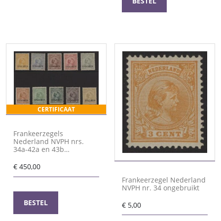
BESTEL
CERTIFICAAT
Frankeerzegels
Nederland NVPH nrs.
34a-42a en 43b
SPECIMEN postfris met
certificaat Vleeming
€
450,00
Frankeerzegel Nederland
NVPH nr. 34 ongebruikt
BESTEL
€
5,00