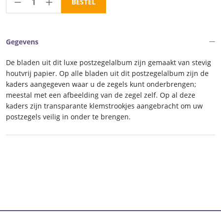
Luxe
BESTEL
inhoud
postzegelalbum
Oostenrijk
Gegevens
III
1970-
De bladen uit dit luxe postzegelalbum zijn gemaakt van stevig
1989
houtvrij papier. Op alle bladen uit dit postzegelalbum zijn de
aantal
kaders aangegeven waar u de zegels kunt onderbrengen;
meestal met een afbeelding van de zegel zelf. Op al deze
kaders zijn transparante klemstrookjes aangebracht om uw
postzegels veilig in onder te brengen.