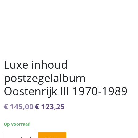
Luxe inhoud
postzegelalbum
Oostenrijk III 1970-1989
Oorspronkelijke
Huidige
€
145,00
€
123,25
prijs
prijs
was:
is:
Op voorraad
€ 145,00.
€ 123,25.