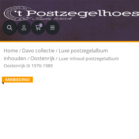
Zoeken
0
Home
Davo collectie
Luxe postzegelalbum
/
/
inhouden
Oostenrijk
/
/ Luxe inhoud postzegelalbum
Oostenrijk III 1970-1989
AANBIEDING!