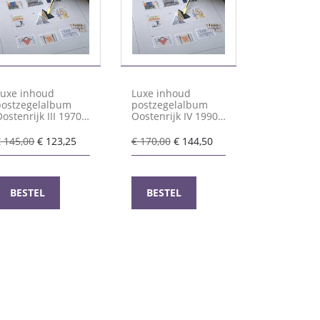
Luxe inhoud
Luxe inhoud
postzegelalbum
postzegelalbum
ostenrijk III 1970-
Oostenrijk IV 1990-
1989
2006
Oorspronkelijke
Huidige
Oorspronkelijke
Huidige
€
145,00
€
123,25
€
170,00
€
144,50
prijs
prijs
prijs
prijs
was:
is:
was:
is:
€ 145,00.
€ 123,25.
€ 170,00.
€ 144,50.
BESTEL
BESTEL