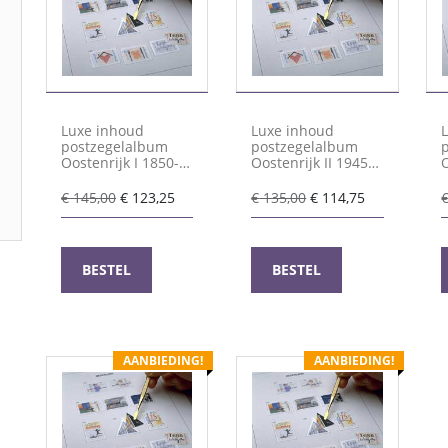
Luxe inhoud
Luxe inhoud
postzegelalbum
postzegelalbum
Oostenrijk I 1850-
Oostenrijk II 1945-
O
1937
1969
Oorspronkelijke
Huidige
Oorspronkelijke
Huidige
€
145,00
€
123,25
€
135,00
€
114,75
prijs
prijs
prijs
prijs
was:
is:
was:
is:
€ 145,00.
€ 123,25.
€ 135,00.
€ 114,75.
BESTEL
BESTEL
AANBIEDING!
AANBIEDING!