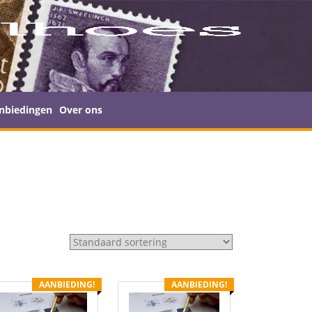
nbiedingen
Over ons
AANBIEDING!
AANBIEDING!