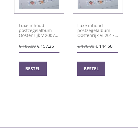
Luxe inhoud
Luxe inhoud
postzegelalbum
postzegelalbum
Oostenrijk V 2007-
Oostenrijk VI 2017-
2016
2025
Oorspronkelijke
Huidige
Oorspronkelijke
Huidige
€
185,00
€
157,25
€
170,00
€
144,50
prijs
prijs
prijs
prijs
was:
is:
was:
is:
€ 185,00.
€ 157,25.
€ 170,00.
€ 144,50.
BESTEL
BESTEL