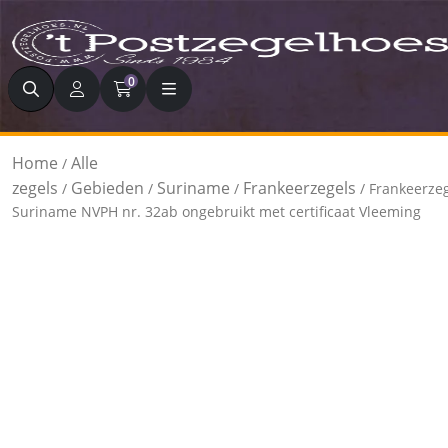
Zoeken
0
Home
Alle
/
zegels
Gebieden
Suriname
Frankeerzegels
/
/
/
/ Frankeerze
Suriname NVPH nr. 32ab ongebruikt met certificaat Vleeming