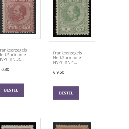
Frankeerzegels
Frankeerzegels
Ned.Suriname
Ned.Suriname
NVPH nr. 3C
NVPH nr. 4
ongebruikt
ongebruikt
€
0,80
€
9,50
BESTEL
BESTEL