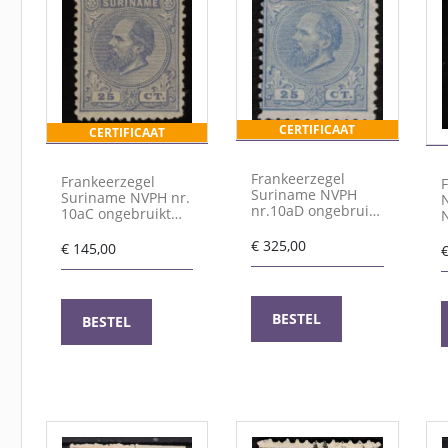
CERTIFICAAT
CERTIFICAAT
Frankeerzegel
Frankeerzegel
Suriname NVPH
Suriname NVPH nr.
nr.10aD ongebruikt
10aC ongebruikt
met Vleeming
met Vleeming
certificaat
attest
€
325,00
€
145,00
BESTEL
BESTEL