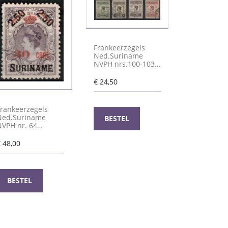
Frankeerzegels
Ned.Suriname
NVPH nrs.100-103
gestempeld
€
24,50
Frankeerzegels
Ned.Suriname
BESTEL
NVPH nr. 64
gestempeld
€
48,00
BESTEL