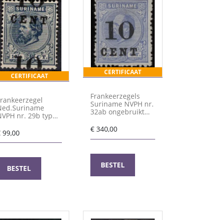
CERTIFICAAT
CERTIFICAAT
Frankeerzegels
Frankeerzegel
Suriname NVPH nr.
Ned.Suriname
32ab ongebruikt
NVPH nr. 29b type
met certificaat
II ongebruikt
Vleeming
€
340,00
€
99,00
BESTEL
BESTEL