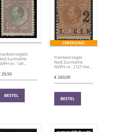
CERTIFICAAT
Frankeerzegels
Frankeerzegel
Ned.Suriname
Ned.Suriname
NVPH nr. 14F
NVPH nr. 21Cf met
ongebruikt
attest Vleeming
€
29,50
€
260,00
BESTEL
BESTEL