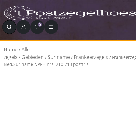
Zoeken
0
Home
Alle
/
zegels
Gebieden
Suriname
Frankeerzegels
/
/
/
/ Frankeerze
Ned.Suriname NVPH nrs. 210-213 postfris