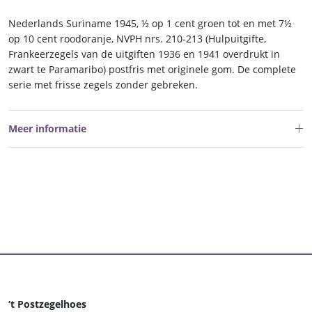
210-
213
Nederlands Suriname 1945, ½ op 1 cent groen tot en met 7½
postfris
op 10 cent roodoranje, NVPH nrs. 210-213 (Hulpuitgifte,
aantal
Frankeerzegels van de uitgiften 1936 en 1941 overdrukt in
zwart te Paramaribo) postfris met originele gom. De complete
serie met frisse zegels zonder gebreken.
Meer informatie
‘t Postzegelhoes