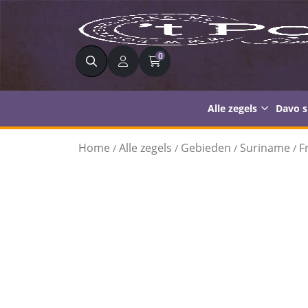
Zoeken
0
Alle zegels
Davo 
Home
Alle zegels
Gebieden
Suriname
F
/
/
/
/