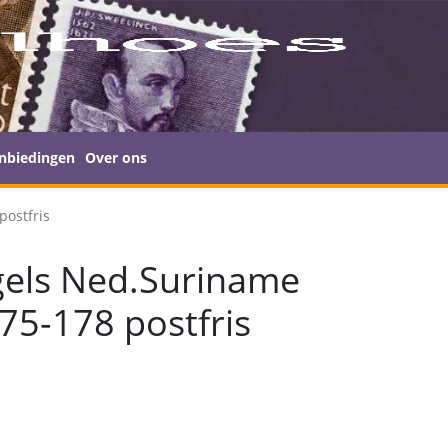
nbiedingen
Over ons
postfris
gels Ned.Suriname
75-178 postfris