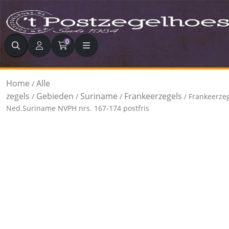
Zoeken
0
Home
Alle
/
zegels
Gebieden
Suriname
Frankeerzegels
/
/
/
/ Frankeerze
Ned.Suriname NVPH nrs. 167-174 postfris