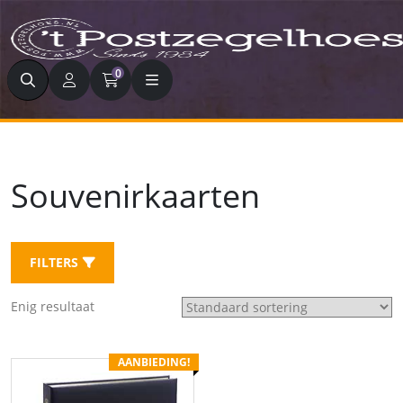
Zoeken
0
Souvenirkaarten
FILTERS
Enig resultaat
AANBIEDING!