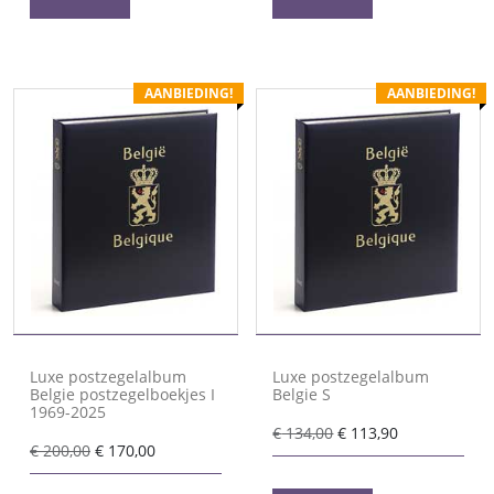
AANBIEDING!
AANBIEDING!
Luxe postzegelalbum
Luxe postzegelalbum
Belgie postzegelboekjes I
Belgie S
1969-2025
Oorspronkelijke
Huidige
€
134,00
€
113,90
Oorspronkelijke
Huidige
€
200,00
€
170,00
prijs
prijs
prijs
prijs
was:
is: