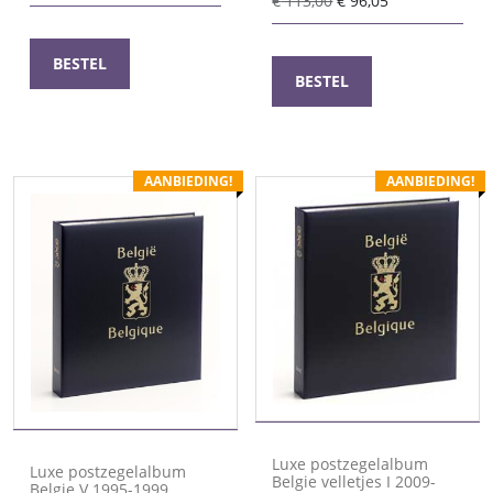
€
113,00
€
96,05
prijs
prijs
prijs
prijs
was:
is:
was:
is:
€ 72,00.
€ 61,20.
BESTEL
€ 113,00.
€ 96,05.
BESTEL
AANBIEDING!
AANBIEDING!
Luxe postzegelalbum
Luxe postzegelalbum
Belgie velletjes I 2009-
Belgie V 1995-1999