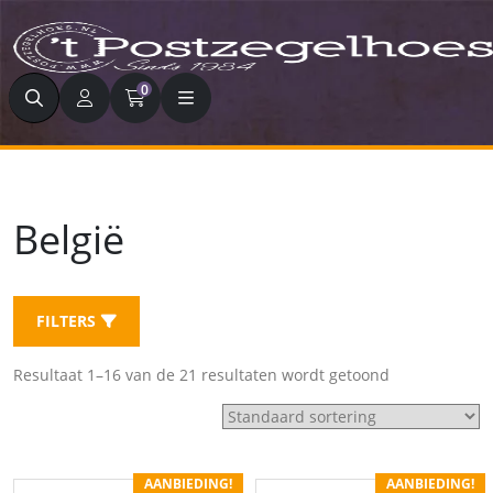
Zoeken
0
België
FILTERS
Resultaat 1–16 van de 21 resultaten wordt getoond
AANBIEDING!
AANBIEDING!