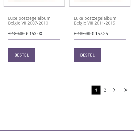
Luxe postzegelalbum
Luxe postzegelalbum
Belgie VII 2007-2010
Belgie VIII 2011-2015
Oorspronkelijke
Huidige
Oorspronkelijke
Huidige
€
180,00
€
153,00
€
185,00
€
157,25
prijs
prijs
prijs
prijs
was:
is:
was:
is:
€ 180,00.
€ 153,00.
€ 185,00.
€ 157,25.
BESTEL
BESTEL
1
2