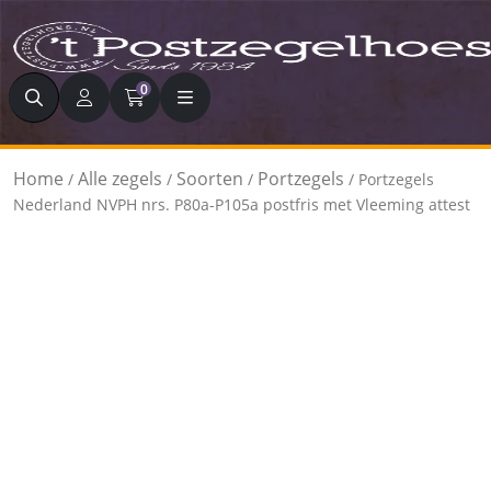
Zoeken
0
Home
Alle zegels
Soorten
Portzegels
/
/
/
/ Portzegels
Nederland NVPH nrs. P80a-P105a postfris met Vleeming attest