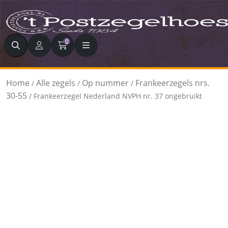
Zoeken
0
Home
Alle zegels
Op nummer
Frankeerzegels nrs.
/
/
/
30-55
/ Frankeerzegel Nederland NVPH nr. 37 ongebruikt