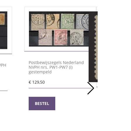
Postbewijszegels Nederland
VPH
NVPH nrs. PW1-PW7 (i)
gestempeld
€
129,50
Frankeerzegel
nr. 27H ongebr
BESTEL
certificaat Vle
€
750,00