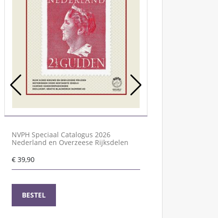
NVPH Speciaal Catalogus 2026
Nederland en Overzeese Rijksdelen
NVPH Speciaal Ca
Nederland en Ove
€
39,90
€
39,90
BESTEL
BESTEL