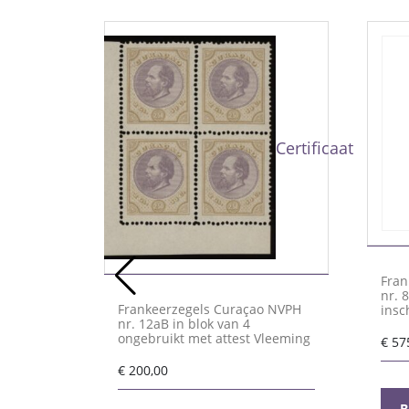
Certificaat
Fran
nr. 
Frankeerzegels Curaçao NVPH
insc
nr. 12aB in blok van 4
certi
ongebruikt met attest Vleeming
€
57
€
200,00
B