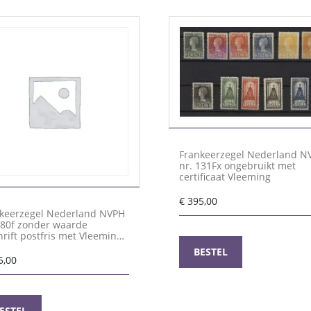
Frankeerzegel Nederland N
nr. 131Fx ongebruikt met
certificaat Vleeming
€
395,00
keerzegel Nederland NVPH
880f zonder waarde
hrift postfris met Vleeming
ficaat
BESTEL
5,00
ESTEL