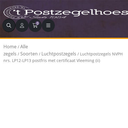
Zoeken
0
Home
Alle
/
zegels
Soorten
Luchtpostzegels
/
/
/ Luchtpostzegels NVPH
nrs. LP12-LP13 postfris met certificaat Vleeming (ii)