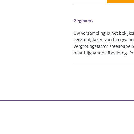
50
DF
(1),
Gegevens
per
stuk
Uw verzameling is het bekijk
aantal
vergrootglazen van hoogwaardi
Vergrotingsfactor steelloupe 5
naar bijgaande afbeelding. Pri