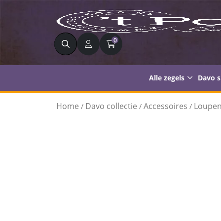
Zoeken
0
Alle zegels
Davo 
Home
Davo collectie
Accessoires
Loupe
/
/
/