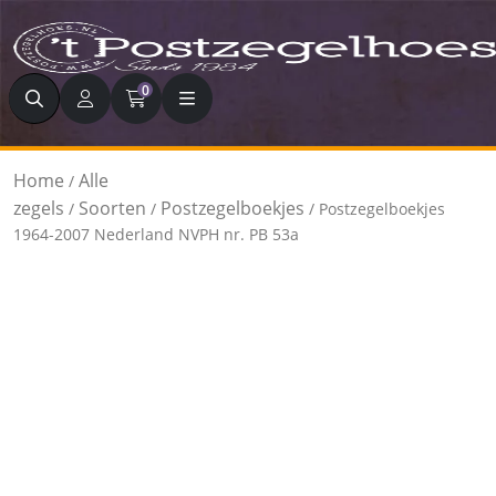
Zoeken
0
Home
Alle
/
zegels
Soorten
Postzegelboekjes
/
/
/ Postzegelboekjes
1964-2007 Nederland NVPH nr. PB 53a