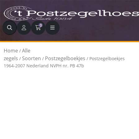
Zoeken
0
Home
Alle
/
zegels
Soorten
Postzegelboekjes
/
/
/ Postzegelboekjes
1964-2007 Nederland NVPH nr. PB 47b