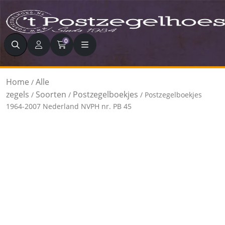
Zoeken
0
Home
Alle
/
zegels
Soorten
Postzegelboekjes
/
/
/ Postzegelboekjes
1964-2007 Nederland NVPH nr. PB 45