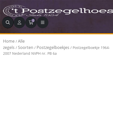
Zoeken
0
Home
Alle
/
zegels
Soorten
Postzegelboekjes
/
/
/ Postzegelboekje 1964-
2007 Nederland NVPH nr. PB 6a