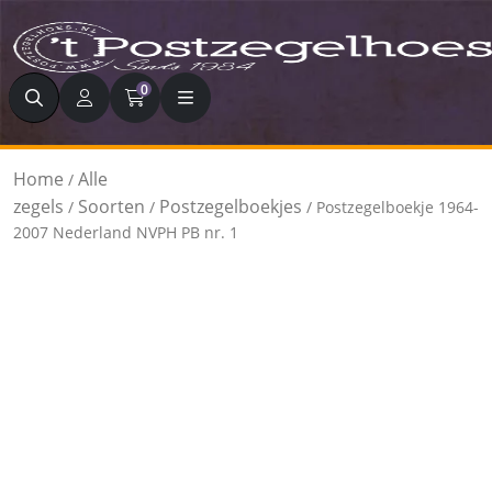
Zoeken
0
Home
Alle
/
zegels
Soorten
Postzegelboekjes
/
/
/ Postzegelboekje 1964-
2007 Nederland NVPH PB nr. 1