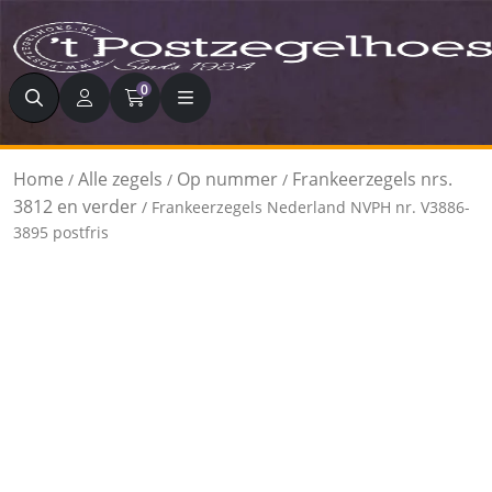
Zoeken
0
Home
Alle zegels
Op nummer
Frankeerzegels nrs.
/
/
/
3812 en verder
/ Frankeerzegels Nederland NVPH nr. V3886-
3895 postfris