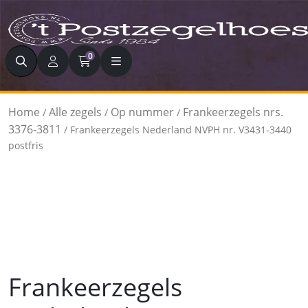
Zoeken
0
Home
Alle zegels
Op nummer
Frankeerzegels nrs.
/
/
/
3376-3811
/ Frankeerzegels Nederland NVPH nr. V3431-3440
postfris
Frankeerzegels