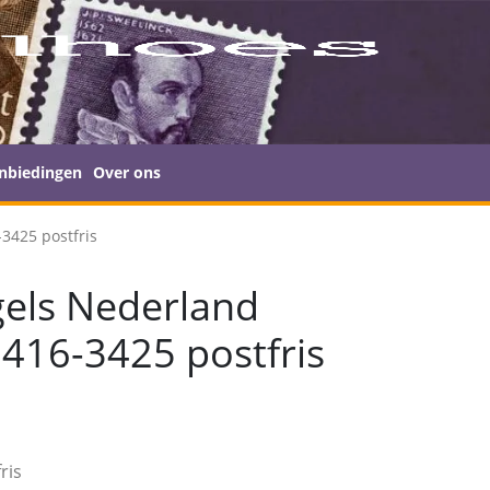
nbiedingen
Over ons
3425 postfris
els Nederland
416-3425 postfris
ris