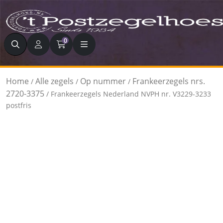
Zoeken
0
Home
Alle zegels
Op nummer
Frankeerzegels nrs.
/
/
/
2720-3375
/ Frankeerzegels Nederland NVPH nr. V3229-3233
postfris