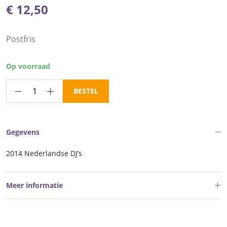
€
12,50
Postfris
Op voorraad
Frankeerzegels
BESTEL
Nederland
NVPH
nr.
Gegevens
V3229-
3233
2014 Nederlandse DJ’s
postfris
aantal
Meer informatie