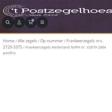
Zoeken
0
Home
Alle zegels
Op nummer
Frankeerzegels nrs.
/
/
/
2720-3375
/ Frankeerzegels Nederland NVPH nr. V2879-2884
postfris