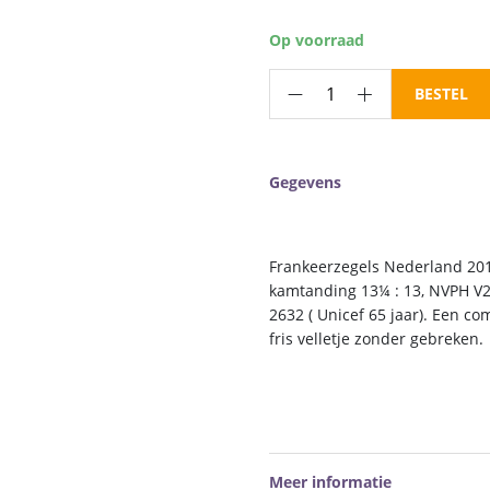
Op voorraad
Frankeerzegels
BESTEL
Nederland
NVPH
nr.
Gegevens
V2823-
2832
postfris
Frankeerzegels Nederland 201
aantal
kamtanding 13¼ : 13, NVPH V
2632 ( Unicef 65 jaar). Een co
fris velletje zonder gebreken.
Meer informatie