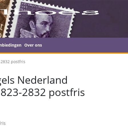
nbiedingen
Over ons
2832 postfris
els Nederland
823-2832 postfris
ris