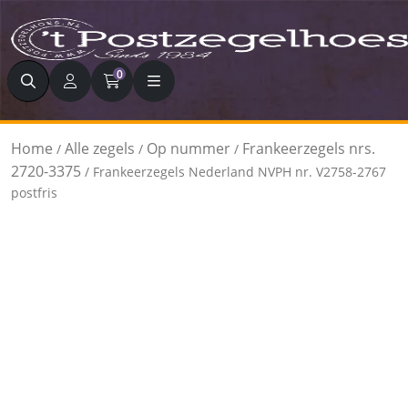
Zoeken
0
Home
Alle zegels
Op nummer
Frankeerzegels nrs.
/
/
/
2720-3375
/ Frankeerzegels Nederland NVPH nr. V2758-2767
postfris