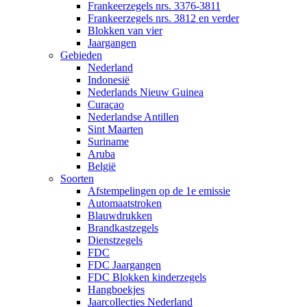
Frankeerzegels nrs. 3376-3811
Frankeerzegels nrs. 3812 en verder
Blokken van vier
Jaargangen
Gebieden
Nederland
Indonesië
Nederlands Nieuw Guinea
Curaçao
Nederlandse Antillen
Sint Maarten
Suriname
Aruba
België
Soorten
Afstempelingen op de 1e emissie
Automaatstroken
Blauwdrukken
Brandkastzegels
Dienstzegels
FDC
FDC Jaargangen
FDC Blokken kinderzegels
Hangboekjes
Jaarcollecties Nederland