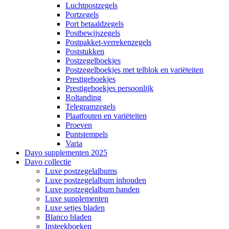
Luchtpostzegels
Portzegels
Port betaaldzegels
Postbewijszegels
Postpakket-verrekenzegels
Poststukken
Postzegelboekjes
Postzegelboekjes met telblok en variëteiten
Prestigeboekjes
Prestigeboekjes persoonlijk
Roltanding
Telegramzegels
Plaatfouten en variëteiten
Proeven
Puntstempels
Varia
Davo supplementen 2025
Davo collectie
Luxe postzegelalbums
Luxe postzegelalbum inhouden
Luxe postzegelalbum banden
Luxe supplementen
Luxe setjes bladen
Blanco bladen
Insteekboeken