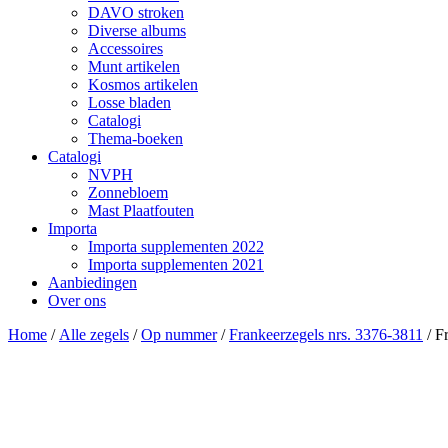
DAVO stroken
Diverse albums
Accessoires
Munt artikelen
Kosmos artikelen
Losse bladen
Catalogi
Thema-boeken
Catalogi
NVPH
Zonnebloem
Mast Plaatfouten
Importa
Importa supplementen 2022
Importa supplementen 2021
Aanbiedingen
Over ons
Home
/
Alle zegels
/
Op nummer
/
Frankeerzegels nrs. 3376-3811
/ F