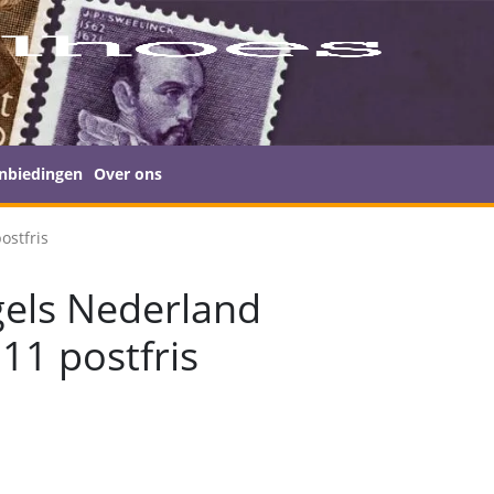
nbiedingen
Over ons
ostfris
els Nederland
11 postfris