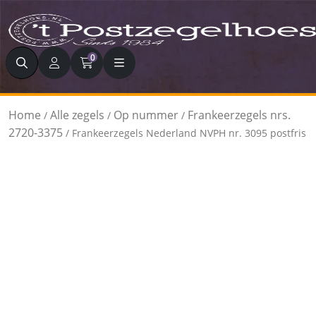
Zoeken
0
Home
Alle zegels
Op nummer
Frankeerzegels nrs.
/
/
/
2720-3375
/ Frankeerzegels Nederland NVPH nr. 3095 postfris