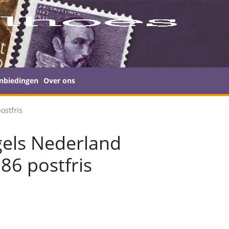
nbiedingen
Over ons
ostfris
els Nederland
86 postfris