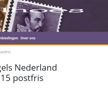
nbiedingen
Over ons
ostfris
els Nederland
15 postfris