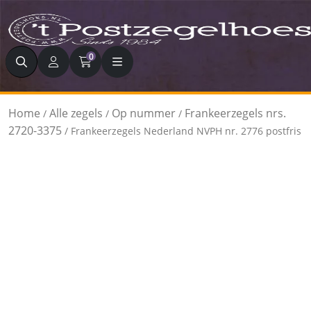
Zoeken
0
Home
Alle zegels
Op nummer
Frankeerzegels nrs.
/
/
/
2720-3375
/ Frankeerzegels Nederland NVPH nr. 2776 postfris