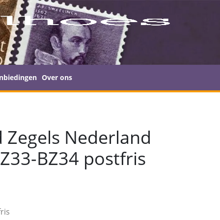
nbiedingen
Over ons
d Zegels Nederland
Z33-BZ34 postfris
ris