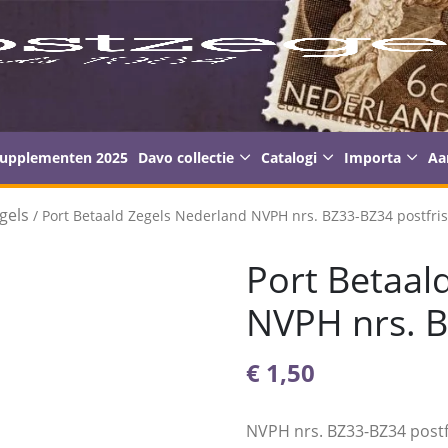
supplementen 2025
Davo collectie
Catalogi
Importa
Aa
gels
/ Port Betaald Zegels Nederland NVPH nrs. BZ33-BZ34 postfris
Port Betaal
NVPH nrs. B
€
1,50
NVPH nrs. BZ33-BZ34 postf