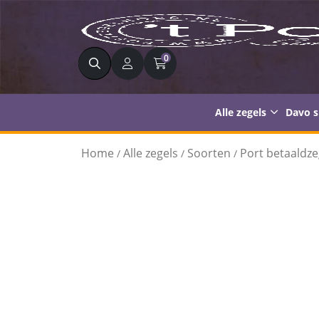
Zoeken
0
Alle zegels
Davo 
Home
Alle zegels
Soorten
Port betaaldze
/
/
/