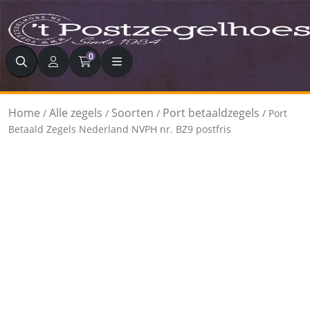
Zoeken
0
Home
Alle zegels
Soorten
Port betaaldzegels
/
/
/
/ Port
Betaald Zegels Nederland NVPH nr. BZ9 postfris