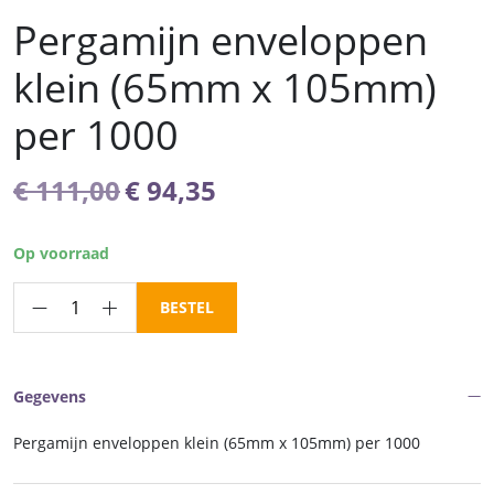
Pergamijn enveloppen
klein (65mm x 105mm)
per 1000
Oorspronkelijke
Huidige
€
111,00
€
94,35
prijs
prijs
was:
is:
Op voorraad
€ 111,00.
€ 94,35.
Pergamijn
BESTEL
enveloppen
klein
(65mm
Gegevens
x
105mm)
Pergamijn enveloppen klein (65mm x 105mm) per 1000
per
1000