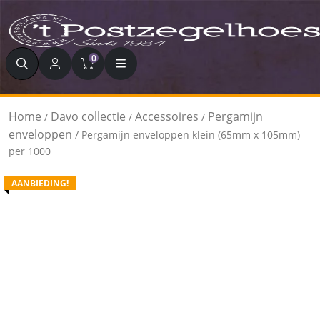
Zoeken
0
Home
Davo collectie
Accessoires
Pergamijn
/
/
/
enveloppen
/ Pergamijn enveloppen klein (65mm x 105mm)
per 1000
AANBIEDING!