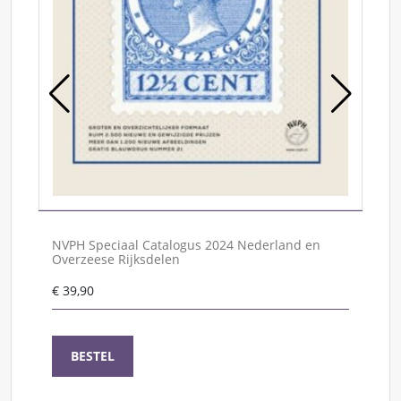
F
on
€
NVPH Speciaal Catalogus 2024 Nederland en
Overzeese Rijksdelen
€
39,90
BESTEL