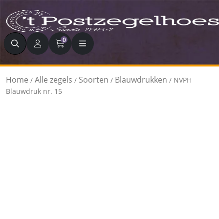
Zoeken
0
Home
Alle zegels
Soorten
Blauwdrukken
/
/
/
/ NVPH
Blauwdruk nr. 15