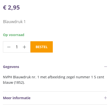
€
2,95
Blauwdruk 1
Op voorraad
NVPH
BESTEL
Blauwdruk
nr.
1
Gegevens
aantal
NVPH Blauwdruk nr. 1 met afbeelding zegel nummer 1 5 cent
blauw (1852).
Meer informatie