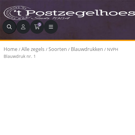
Zoeken
0
Home
Alle zegels
Soorten
Blauwdrukken
/
/
/
/ NVPH
Blauwdruk nr. 1