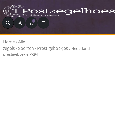
Zoeken
0
Home
Alle
/
zegels
Soorten
Prestigeboekjes
/
/
/ Nederland
prestigeboekje PR94