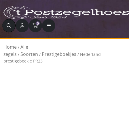
Zoeken
0
Home
Alle
/
zegels
Soorten
Prestigeboekjes
/
/
/ Nederland
prestigeboekje PR23