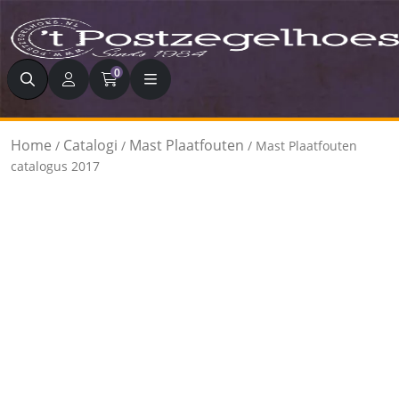
Zoeken
0
Home
Catalogi
Mast Plaatfouten
/
/
/ Mast Plaatfouten
catalogus 2017